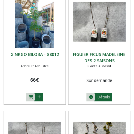
POTAGER
(55)
Afficher
les
résultats
GINKGO BILOBA - 88012
FIGUIER FICUS MADELEINE
DES 2 SAISONS
Arbre Et Arbustre
Plante A Massif
66
€
Sur demande
Détails