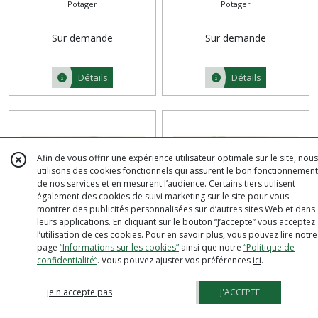
Potager
Potager
Sur demande
Sur demande
Détails
Détails
Afin de vous offrir une expérience utilisateur optimale sur le site, nous
utilisons des cookies fonctionnels qui assurent le bon fonctionnement
de nos services et en mesurent l’audience. Certains tiers utilisent
également des cookies de suivi marketing sur le site pour vous
montrer des publicités personnalisées sur d’autres sites Web et dans
leurs applications. En cliquant sur le bouton “J’accepte” vous acceptez
l’utilisation de ces cookies. Pour en savoir plus, vous pouvez lire notre
page
“Informations sur les cookies”
ainsi que notre
“Politique de
ROMARIN ROSMARINUS
SAUGE SALVIA OFFICINALIS
confidentialité“
. Vous pouvez ajuster vos préférences
ici
.
Potager
Potager
je n'accepte pas
J'ACCEPTE